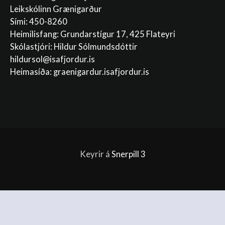
Leikskólinn Grænigarður
Sími: 450-8260
Heimilisfang: Grundarstígur 17, 425 Flateyri
Skólastjóri: Hildur Sólmundsdóttir
hildursol@isafjordur.is
Heimasíða: graenigardur.isafjordur.is
Keyrir á
Snerpill 3