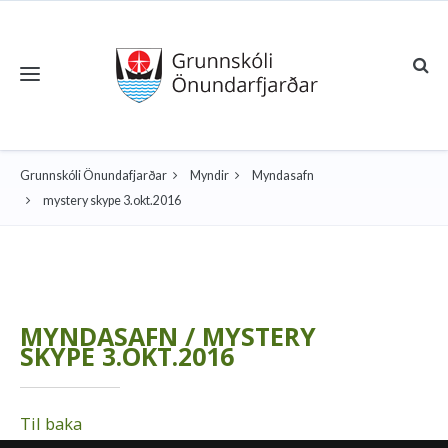
Toggle navigation
Grunnskóli Önundafjarðar
Myndir
Myndasafn
mystery skype 3.okt.2016
MYNDASAFN / MYSTERY
SKYPE 3.OKT.2016
Til baka