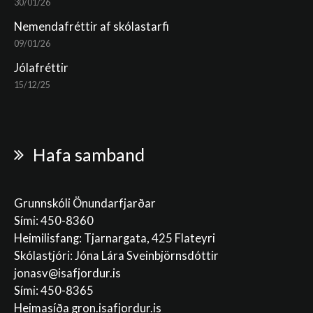
30/01/26
Nemendafréttir af skólastarfi
09/01/26
Jólafréttir
15/12/25
Hafa samband
Grunnskóli Önundarfjarðar
Sími: 450-8360
Heimilisfang: Tjarnargata, 425 Flateyri
Skólastjóri: Jóna Lára Sveinbjörnsdóttir
jonasv@isafjordur.is
Sími: 450-8365
Heimasíða gron.isafjordur.is