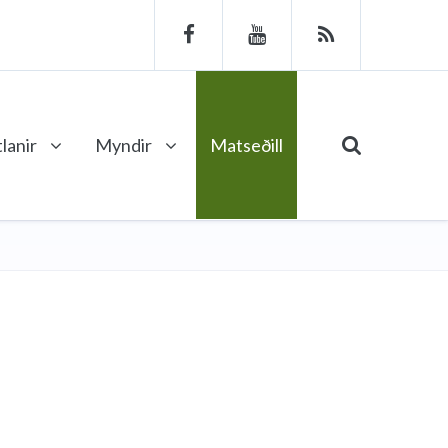
lanir
Myndir
Matseðill