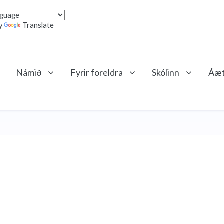
y
Translate
Námið
Fyrir foreldra
Skólinn
Áæt