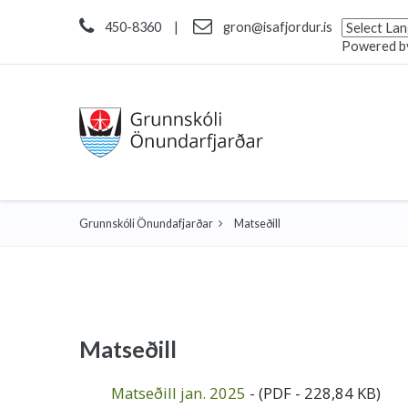
450-8360
|
gron@isafjordur.is
Powered b
Grunnskóli Önundafjarðar
Matseðill
Matseðill
Matseðill jan. 2025
-
(PDF - 228,84 KB)