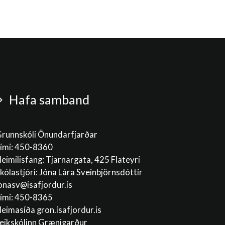
Hafa samband
runnskóli Önundarfjarðar
ími: 450-8360
eimilisfang: Tjarnargata, 425 Flateyri
kólastjóri: Jóna Lára Sveinbjörnsdóttir
onasv@isafjordur.is
ími: 450-8365
eimasíða gron.isafjordur.is
eikskólinn Grænigarður