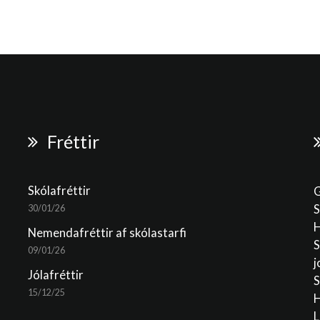
Fréttir
Skólafréttir
G
S
30/01/26
H
Nemendafréttir af skólastarfi
S
09/01/26
j
Jólafréttir
S
15/12/25
H
L