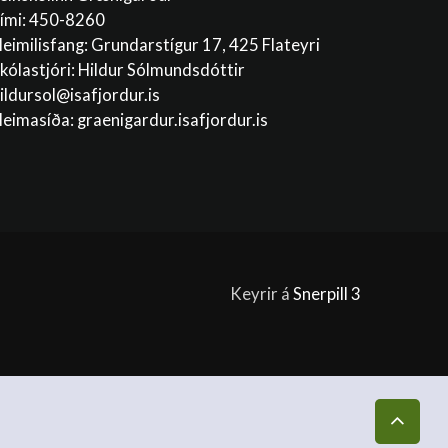
ími: 450-8260
eimilisfang: Grundarstígur 17, 425 Flateyri
kólastjóri: Hildur Sólmundsdóttir
ildursol@isafjordur.is
eimasíða: graenigardur.isafjordur.is
Keyrir á
Snerpill 3