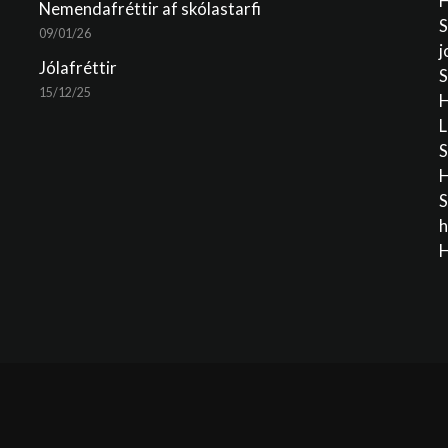
H
Nemendafréttir af skólastarfi
S
09/01/26
j
Jólafréttir
S
15/12/25
H
L
S
H
S
h
H