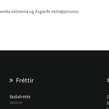
nenda skólanna og Ásgarðs skólaþjónustu.
Fréttir
Skólafréttir
G
S
30/01/26