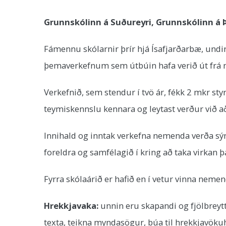
Grunnskólinn á Suðureyri, Grunnskólinn á 
Fámennu skólarnir þrír hjá Ísafjarðarbæ, undi
þemaverkefnum sem útbúin hafa verið út frá n
Verkefnið, sem stendur í tvö ár, fékk 2 mkr st
teymiskennslu kennara og leytast verður við að 
Innihald og inntak verkefna nemenda verða sýn
foreldra og samfélagið í kring að taka virkan þ
Fyrra skólaárið er hafið en í vetur vinna neme
Hrekkjavaka:
unnin eru skapandi og fjölbre
texta, teikna myndasögur, búa til hrekkjavök