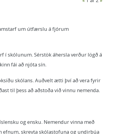
«
1
af 2
»
samstarf um útfærslu á fjórum
rf í skólunum. Sérstök áhersla verður lögð á
inn fái að njóta sín.
ðu skólans. Auðvelt ætti því að vera fyrir
jóðast til þess að aðstoða við vinnu nemenda.
 íslensku og ensku. Nemendur vinna með
m efnum, skreyta skólastofuna og undirbúa