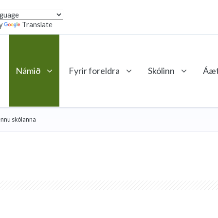
y
Translate
Námið
Fyrir foreldra
Skólinn
Áæt
ennu skólanna