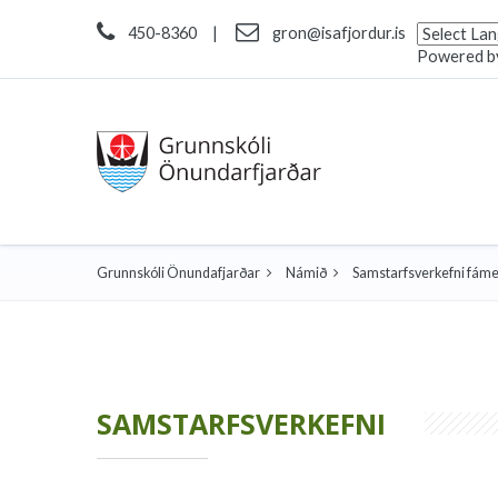
450-8360
|
gron@isafjordur.is
Powered b
Grunnskóli Önundafjarðar
Námið
Samstarfsverkefni fám
SAMSTARFSVERKEFNI