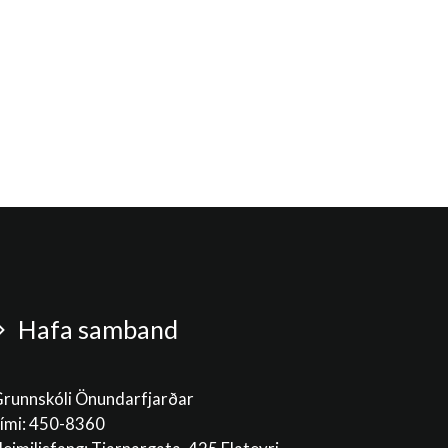
Hafa samband
runnskóli Önundarfjarðar
ími: 450-8360