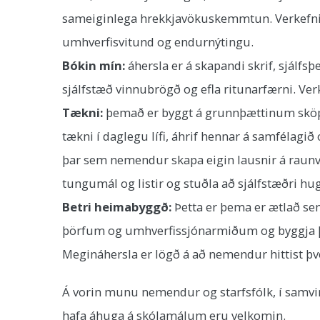
sameiginlega hrekkjavökuskemmtun. Verkefnið þ
umhverfisvitund og endurnýtingu. ​
Bókin mín:
áhersla er á skapandi skrif, sjálfs
sjálfstæð vinnubrögð og efla ritunarfærni. Ver
Tækni:
þemað er byggt á grunnþættinum sköp
tækni í daglegu lífi, áhrif hennar á samfélag
þar sem nemendur skapa eigin lausnir á raun
tungumál og listir og stuðla að sjálfstæðri hu
Betri heimabyggð:
Þetta er þema er ætlað s
þörfum og umhverfissjónarmiðum og byggja þær
Megináhersla er lögð á að nemendur hittist þv
Á vorin munu nemendur og starfsfólk, í samvinn
hafa áhuga á skólamálum eru velkomin.