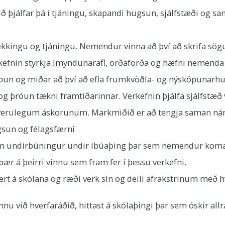
jálfar þá í tjáningu, skapandi hugsun, sjálfstæði og sa
þekkingu og tjáningu. Nemendur vinna að því að skrifa sög
kefnin styrkja ímyndunarafl, orðaforða og hæfni nemenda ti
un og miðar að því að efla frumkvöðla- og nýsköpunarh
ið og þróun tækni framtíðarinnar. Verkefnin þjálfa sjálfs
verulegum áskorunum. Markmiðið er að tengja saman náms
gsun og félagsfærni​
em undirbúningur undir íbúaþing þar sem nemendur koma 
 á þeirri vinnu sem fram fer í þessu verkefni.
ert á skólana og ræði verk sín og deili afrakstrinum með 
u við hverfaráðið, hittast á skólaþingi þar sem óskir all