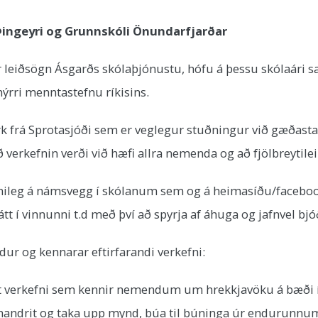
Þingeyri og Grunnskóli Önundarfjarðar
r leiðsögn Ásgarðs skólaþjónustu, hófu á þessu skólaári 
ýrri menntastefnu ríkisins.
yrk frá Sprotasjóði sem er veglegur stuðningur við gæðasta
verkefnin verði við hæfi allra nemenda og að fjölbreytileik
ileg á námsvegg í skólanum sem og á heimasíðu/facebooksí
átt í vinnunni t.d með því að spyrja af áhuga og jafnvel b
ndur og kennarar eftirfarandi verkefni:
ytt verkefni sem kennir nemendum um hrekkjavöku á bæði
uhandrit og taka upp mynd, búa til búninga úr endurunnu