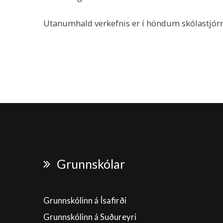
Utanumhald verkefnis er í höndum skólastjór
Grunnskólar
Grunnskólinn á Ísafirði
Grunnskólinn á Suðureyri