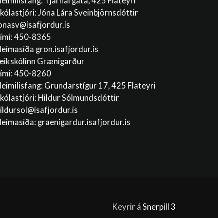
eimilisfang: Tjarnargata, 425 Flateyri
kólastjóri: Jóna Lára Sveinbjörnsdóttir
onasv@isafjordur.is
ími: 450-8365
eimasíða gron.isafjordur.is
eikskólinn Grænigarður
ími: 450-8260
eimilisfang: Grundarstígur 17, 425 Flateyri
kólastjóri: Hildur Sólmundsdóttir
ildursol@isafjordur.is
eimasíða: graenigardur.isafjordur.is
Keyrir á
Snerpill 3