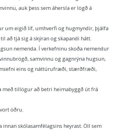
mvinnu, auk þess sem áhersla er lögð á
ur um eigið líf, umhverfi og hugmyndir, þjálfa
l að tjá sig á skýran og skapandi hátt.
ugsun nemenda. Í verkefninu skoða nemendur
tæð vinnubrögð, samvinnu og gagnrýna hugsun,
efni eins og náttúrufræði, stærðfræði,
með tillögur að betri heimabyggð út frá
hvort öðru.
ra innan skólasamfélagsins heyrast. Öll sem