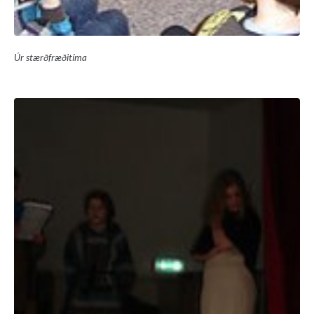
Úr stærðfræðitíma