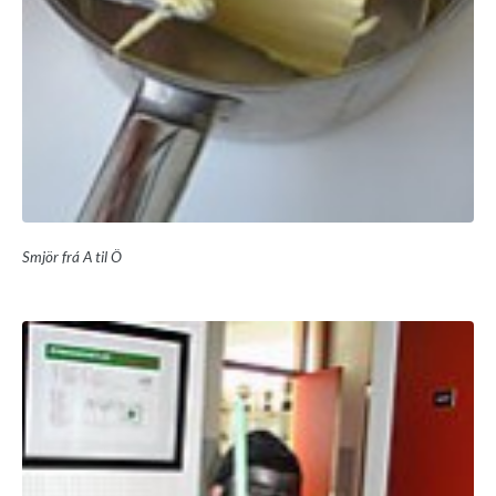
Smjör frá A til Ö