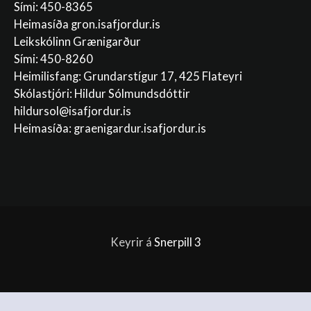
Sími: 450-8365
Heimasíða gron.isafjordur.is
Leikskólinn Grænigarður
Sími: 450-8260
Heimilisfang: Grundarstígur 17, 425 Flateyri
Skólastjóri: Hildur Sólmundsdóttir
hildursol@isafjordur.is
Heimasíða: graenigardur.isafjordur.is
Keyrir á
Snerpill 3