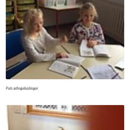
Pals æfingabúðingar