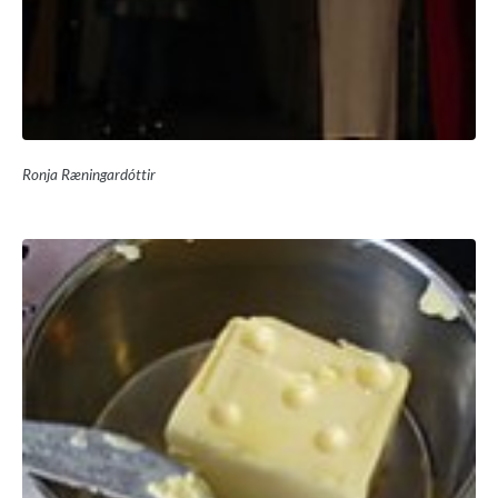
Ronja Ræningardóttir