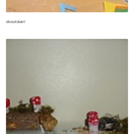
skrautskæri