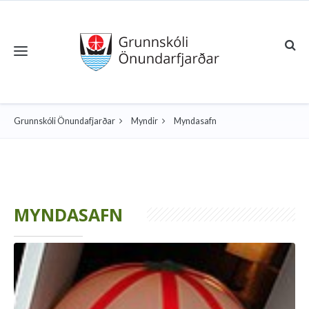
Toggle navigation
Grunnskóli Önundafjarðar
Myndir
Myndasafn
MYNDASAFN