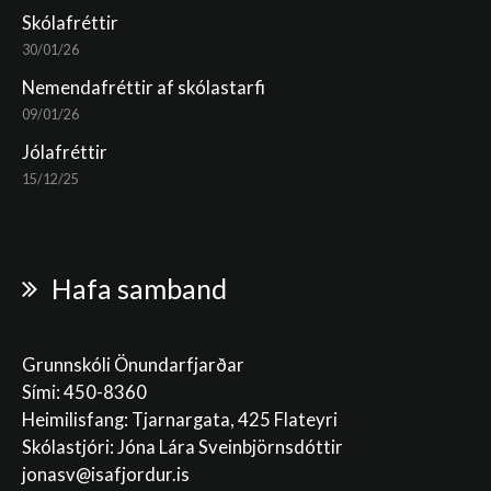
Skólafréttir
30/01/26
Nemendafréttir af skólastarfi
09/01/26
Jólafréttir
15/12/25
Hafa samband
Grunnskóli Önundarfjarðar
Sími: 450-8360
Heimilisfang: Tjarnargata, 425 Flateyri
Skólastjóri: Jóna Lára Sveinbjörnsdóttir
jonasv@isafjordur.is