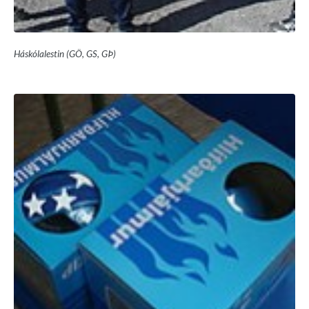
Háskólalestin (GÖ, GS, GÞ)