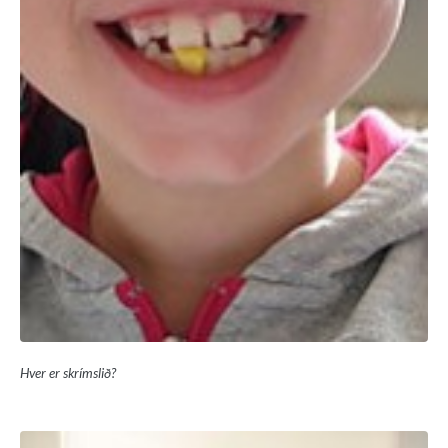
Hver er skrímslið?