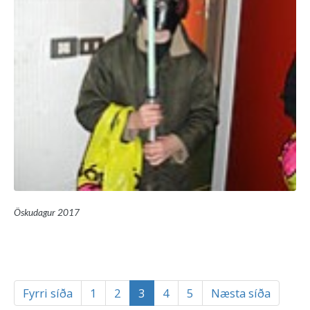
Öskudagur 2017
Fyrri síða
1
2
3
4
5
Næsta síða