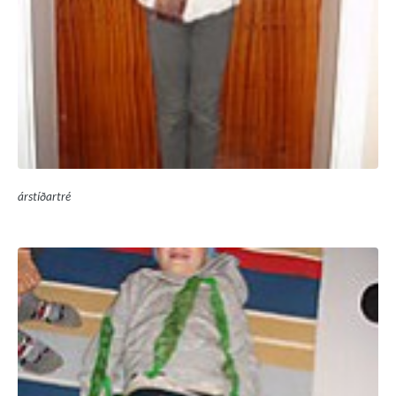
árstíðartré