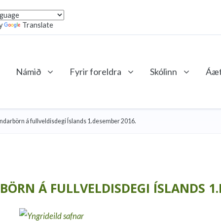
y
Translate
Námið
Fyrir foreldra
Skólinn
Áæt
ndarbörn á fullveldisdegi Íslands 1.desember 2016.
ÖRN Á FULLVELDISDEGI ÍSLANDS 1.