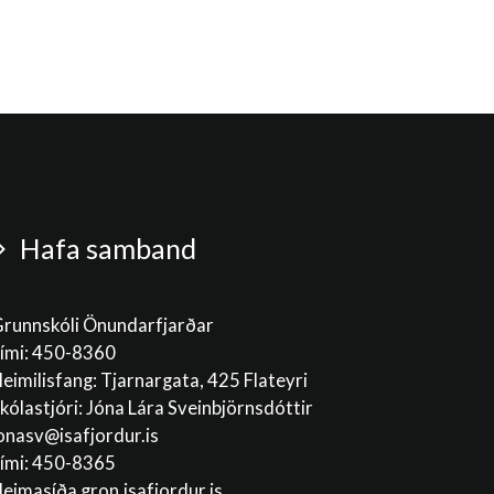
Hafa samband
runnskóli Önundarfjarðar
ími: 450-8360
eimilisfang: Tjarnargata, 425 Flateyri
kólastjóri: Jóna Lára Sveinbjörnsdóttir
onasv@isafjordur.is
ími: 450-8365
eimasíða gron.isafjordur.is