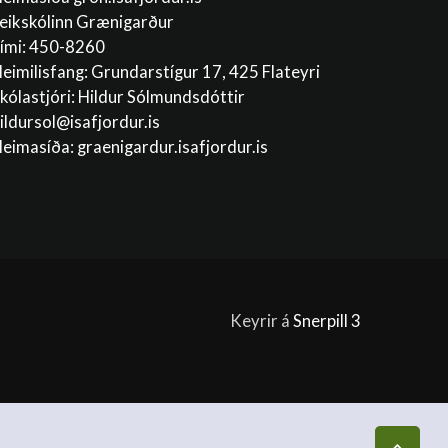
eikskólinn Grænigarður
ími: 450-8260
eimilisfang: Grundarstígur 17, 425 Flateyri
kólastjóri: Hildur Sólmundsdóttir
ildursol@isafjordur.is
eimasíða: graenigardur.isafjordur.is
Keyrir á
Snerpill 3