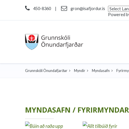
450-8360
|
gron@isafjordur.is
Powered b
Grunnskóli Önundafjarðar
Myndir
Myndasafn
Fyrirmy
MYNDASAFN / FYRIRMYNDARB