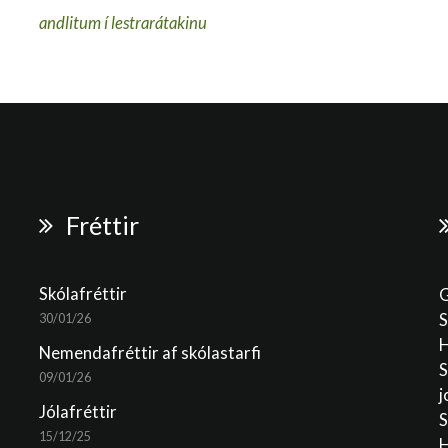
Fréttir
Skólafréttir
G
S
30/01/26
H
Nemendafréttir af skólastarfi
S
09/01/26
j
Jólafréttir
S
15/12/25
H