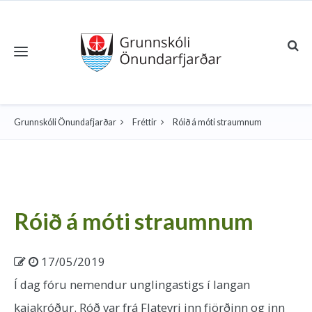
Toggle navigation
Grunnskóli Önundafjarðar
Fréttir
Róið á móti straumnum
Róið á móti straumnum
17/05/2019
Í dag fóru nemendur unglingastigs í langan
kajakróður. Róð var frá Flateyri inn fjörðinn og inn