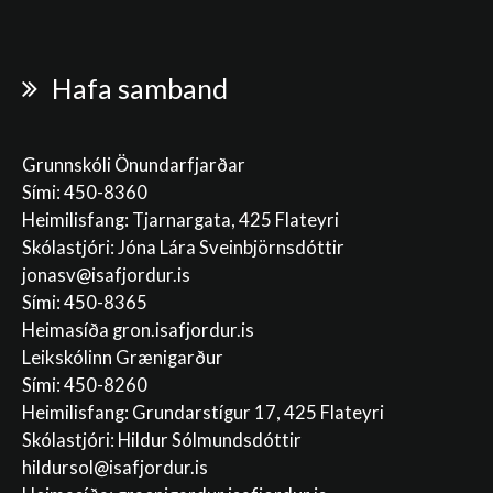
Hafa samband
Grunnskóli Önundarfjarðar
Sími: 450-8360
Heimilisfang: Tjarnargata, 425 Flateyri
Skólastjóri: Jóna Lára Sveinbjörnsdóttir
jonasv@isafjordur.is
Sími: 450-8365
Heimasíða gron.isafjordur.is
Leikskólinn Grænigarður
Sími: 450-8260
Heimilisfang: Grundarstígur 17, 425 Flateyri
Skólastjóri: Hildur Sólmundsdóttir
hildursol@isafjordur.is