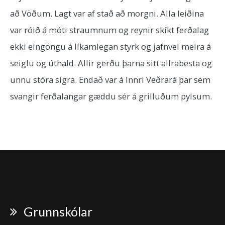
að Vöðum. Lagt var af stað að morgni. Alla leiðina
var róið á móti straumnum og reynir skíkt ferðalag
ekki eingöngu á líkamlegan styrk og jafnvel meira á
seiglu og úthald. Allir gerðu þarna sitt allrabesta og
unnu stóra sigra. Endað var á Innri Veðrará þar sem
svangir ferðalangar gæddu sér á grilluðum pylsum.
Grunnskólar