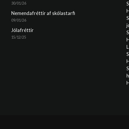
S
30/01/26
H
Nemendafréttir af skólastarfi
S
09/01/26
j
Jólafréttir
S
15/12/25
H
L
S
H
S
h
H