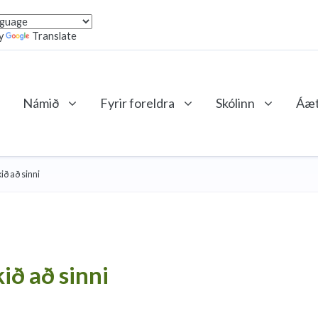
y
Translate
Námið
Fyrir foreldra
Skólinn
Áæt
ð að sinni
ð að sinni