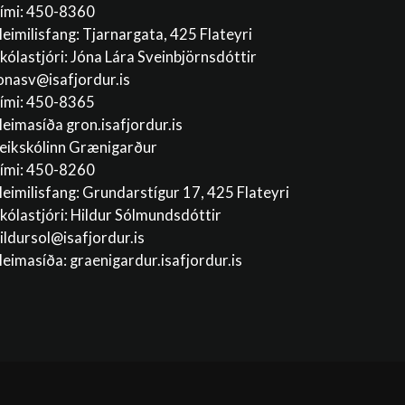
ími: 450-8360
eimilisfang: Tjarnargata, 425 Flateyri
kólastjóri: Jóna Lára Sveinbjörnsdóttir
onasv@isafjordur.is
ími: 450-8365
eimasíða gron.isafjordur.is
eikskólinn Grænigarður
ími: 450-8260
eimilisfang: Grundarstígur 17, 425 Flateyri
kólastjóri: Hildur Sólmundsdóttir
ildursol@isafjordur.is
eimasíða: graenigardur.isafjordur.is