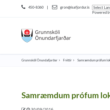
450-8360
|
gron@isafjordur.is
Powered b
Grunnskóli Önundafjarðar
Fréttir
Samræmdum prófum loki
Samræmdum prófum loki
30/09/2016