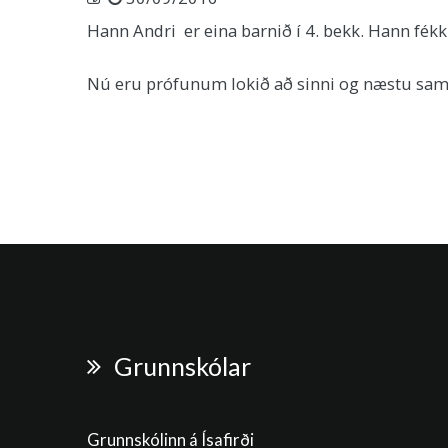
Hann Andri er eina barnið í 4. bekk. Hann fékk
Nú eru prófunum lokið að sinni og næstu samr
Grunnskólar
Grunnskólinn á Ísafirði