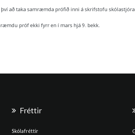
 því að taka samræmda prófið inni á skrifstofu skólastjór
æmdu próf ekki fyrr en í mars hjá 9. bekk.
Fréttir
Skólafréttir
G