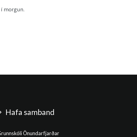
a í morgun.
Hafa samband
runnskóli Önundarfjarðar