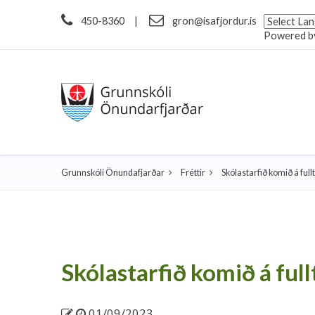
450-8360
|
gron@isafjordur.is
Powered b
Grunnskóli Önundafjarðar
Fréttir
Skólastarfið komið á fullt
Skólastarfið komið á full
01/09/2023