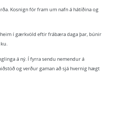
arða. Kosnign fór fram um nafn á hátíðina og
heim í gærkvöld eftir frábæra daga þar, búnir
iku.
unglinga á ný. Í fyrra sendu nemendur á
smiðstöð og verður gaman að sjá hvernig hægt