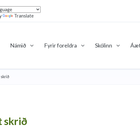
y
Translate
Námið
Fyrir foreldra
Skólinn
Áæt
 skrið
t skrið