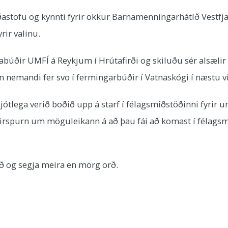
rðastofu og kynnti fyrir okkur Barnamenningarhátíð Vestfj
rir valinu.
búðir UMFÍ á Reykjum í Hrútafirði og skiluðu sér alsælir 
nn nemandi fer svo í fermingarbúðir í Vatnaskógi í næstu v
ljótlega verið boðið upp á starf í félagsmiðstöðinni fyrir 
fyrirspurn um möguleikann á að þau fái að komast í félag
eð og segja meira en mörg orð.