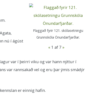
rum.
Flaggað fyrir 121. skólasetningu
 Agata,
Grunnskóla Önundarfjarðar.
nn nú í ágúst
«
1
af 7
»
gur var í þeirri viku og var hann nýttur í
lans var rannsakað vel og eru þar ýmis smádýr
dkennslan er einnig hafin.