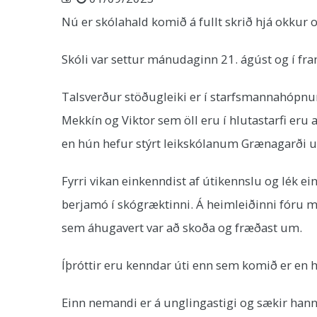
Nú er skólahald komið á fullt skrið hjá okku
Skóli var settur mánudaginn 21. ágúst og í 
Talsverður stöðugleiki er í starfsmannahópnum 
Mekkín og Viktor sem öll eru í hlutastarfi eru 
en hún hefur stýrt leikskólanum Grænagarði u
Fyrri vikan einkenndist af útikennslu og lék ei
berjamó í skógræktinni. Á heimleiðinni fóru m
sem áhugavert var að skoða og fræðast um.
Íþróttir eru kenndar úti enn sem komið er en h
Einn nemandi er á unglingastigi og sækir hann 