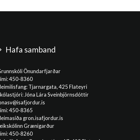
Hafa samband
runnskóli Önundarfjarðar
ími: 450-8360
eimilisfang: Tjarnargata, 425 Flateyri
kólastjóri: Jóna Lára Sveinbjörnsdóttir
onasv@isafjordur.is
ími: 450-8365
eimasíða gron.isafjordur.is
eikskólinn Grænigarður
ími: 450-8260