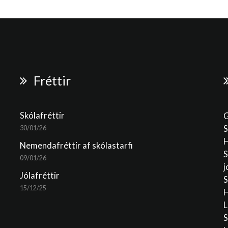
Fréttir
Skólafréttir
G
S
30/01/26
H
Nemendafréttir af skólastarfi
S
09/01/26
j
Jólafréttir
S
15/12/25
H
L
S