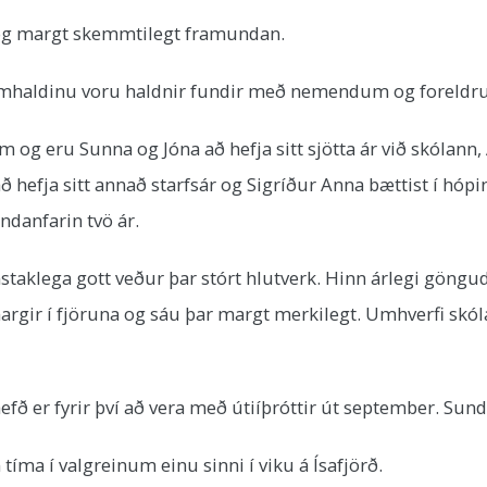
r og margt skemmtilegt framundan.
framhaldinu voru haldnir fundir með nemendum og foreld
og eru Sunna og Jóna að hefja sitt sjötta ár við skólann,
að hefja sitt annað starfsár og Sigríður Anna bættist í hópi
ndanfarin tvö ár.
nstaklega gott veður þar stórt hlutverk. Hinn árlegi gönguda
argir í fjöruna og sáu þar margt merkilegt. Umhverfi skó
efð er fyrir því að vera með útiíþróttir út september. Sun
tíma í valgreinum einu sinni í viku á Ísafjörð.