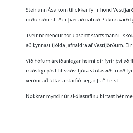
Steinunn Ása kom til okkar fyrir hönd Vestfja
urðu niðurstöður þær að nafnið Púkinn varð fy
Tveir nemendur fóru ásamt starfsmanni í skóla
að kynnast fjölda jafnaldra af Vestfjörðum. Ei
Við höfum áreiðanlegar heimildir fyrir því að f
miðstigi póst til Sviðsstjóra skólasviðs með 
verður að útfæra starfið þegar það hefst.
Nokkrar myndir úr skólastafinu birtast hér m