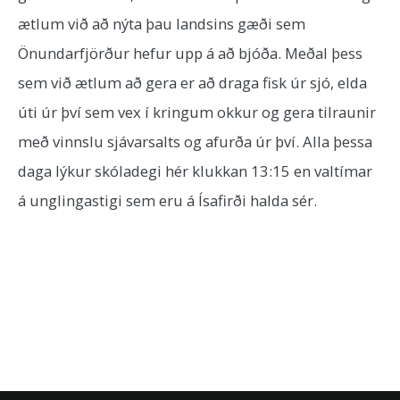
ætlum við að nýta þau landsins gæði sem
Önundarfjörður hefur upp á að bjóða. Meðal þess
sem við ætlum að gera er að draga fisk úr sjó, elda
úti úr því sem vex í kringum okkur og gera tilraunir
með vinnslu sjávarsalts og afurða úr því. Alla þessa
daga lýkur skóladegi hér klukkan 13:15 en valtímar
á unglingastigi sem eru á Ísafirði halda sér.