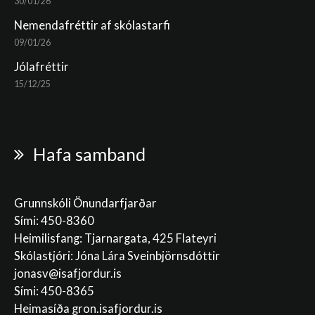
30/01/26
Nemendafréttir af skólastarfi
09/01/26
Jólafréttir
15/12/25
Hafa samband
Grunnskóli Önundarfjarðar
Sími: 450-8360
Heimilisfang: Tjarnargata, 425 Flateyri
Skólastjóri: Jóna Lára Sveinbjörnsdóttir
jonasv@isafjordur.is
Sími: 450-8365
Heimasíða gron.isafjordur.is