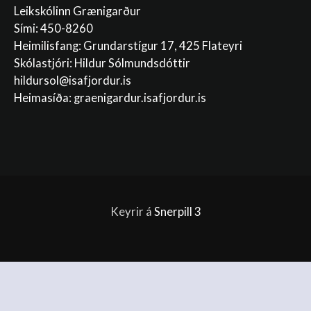
Leikskólinn Grænigarður
Sími: 450-8260
Heimilisfang: Grundarstígur 17, 425 Flateyri
Skólastjóri: Hildur Sólmundsdóttir
hildursol@isafjordur.is
Heimasíða: graenigardur.isafjordur.is
Keyrir á
Snerpill 3