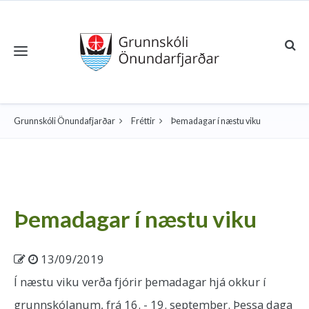
Toggle navigation
Grunnskóli Önundafjarðar
Fréttir
Þemadagar í næstu viku
Þemadagar í næstu viku
13/09/2019
Í næstu viku verða fjórir þemadagar hjá okkur í
grunnskólanum, frá 16. - 19. september. Þessa daga