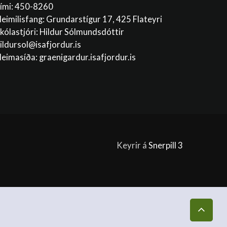
ími: 450-8260
eimilisfang: Grundarstígur 17, 425 Flateyri
kólastjóri: Hildur Sólmundsdóttir
ildursol@isafjordur.is
eimasíða: graenigardur.isafjordur.is
Keyrir á
Snerpill 3