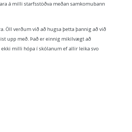
r fara á milli starfsstöðva meðan samkomubann
a. Öll verðum við að hugsa þetta þannig að við
ist upp með. Það er einnig mikilvægt að
ekki milli hópa í skólanum ef allir leika svo