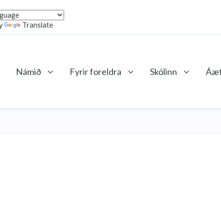
y
Translate
Námið
Fyrir foreldra
Skólinn
Áæt