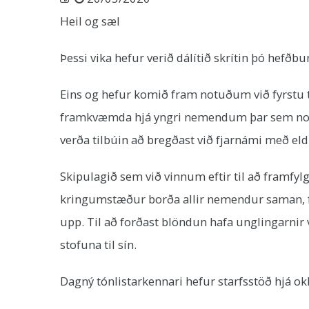
Heil og sæl
Þessi vika hefur verið dálítið skrítin þó hef
Eins og hefur komið fram notuðum við fyrstu t
framkvæmda hjá yngri nemendum þar sem nokku
verða tilbúin að bregðast við fjarnámi með el
Skipulagið sem við vinnum eftir til að framfyl
kringumstæður borða allir nemendur saman, f
upp. Til að forðast blöndun hafa unglingarnir 
stofuna til sín.
Dagný tónlistarkennari hefur starfsstöð hjá