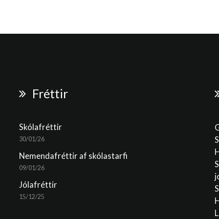
Fréttir
Skólafréttir
G
S
30/01/26
H
Nemendafréttir af skólastarfi
S
09/01/26
j
Jólafréttir
S
15/12/25
H
L