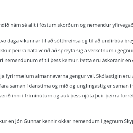
ðbundið nám sé allt í föstum skorðum og nemendur yfirvega
vo daga vikunnar til að sótthreinsa og til að undirbúa br
r þeirra hafa verið að spreyta sig á verkefnum í gegn
dri nemendunum ef til þess kemur. Þetta eru áskoranir en 
gja fyrirmælum almannavarna gengur vel. Skólastigin eru a
ara saman í danstíma og mið og unglingastig er saman í 
verið inni í frímínútum og auk þess njóta þeir þeirra forr
 okkur en Jón Gunnar kennir okkar nemendum í gegnum Sky