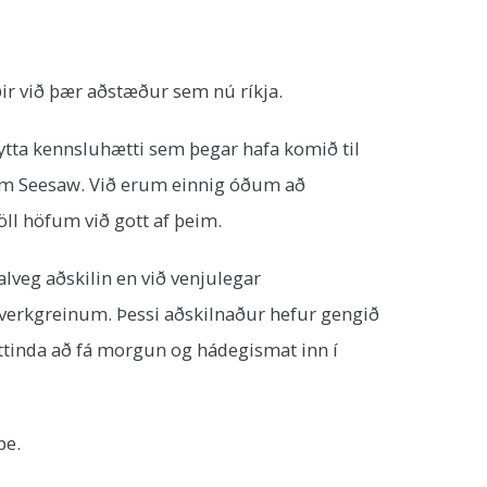
ðir við þær aðstæður sem nú ríkja.
eytta kennsluhætti sem þegar hafa komið til
um Seesaw. Við erum einnig óðum að
öll höfum við gott af þeim.
lveg aðskilin en við venjulegar
verkgreinum. Þessi aðskilnaður hefur gengið
éttinda að fá morgun og hádegismat inn í
pe.