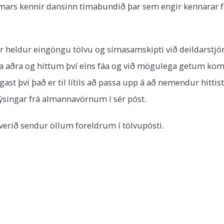
1. mars kennir dansinn tímabundið þar sem engir kennara
r heldur eingöngu tölvu og símasamskipti við deildarstjór
ita aðra og hittum því eins fáa og við mögulega getum kom
st því það er til lítils að passa upp á að nemendur hittist 
lýsingar frá almannavörnum í sér póst.
 verið sendur öllum foreldrum í tölvupósti.