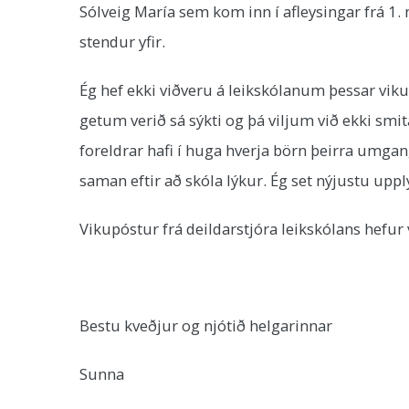
Sólveig María sem kom inn í afleysingar frá 
stendur yfir.
Ég hef ekki viðveru á leikskólanum þessar viku
getum verið sá sýkti og þá viljum við ekki sm
foreldrar hafi í huga hverja börn þeirra umganga
saman eftir að skóla lýkur. Ég set nýjustu upp
Vikupóstur frá deildarstjóra leikskólans hefur
Bestu kveðjur og njótið helgarinnar
Sunna