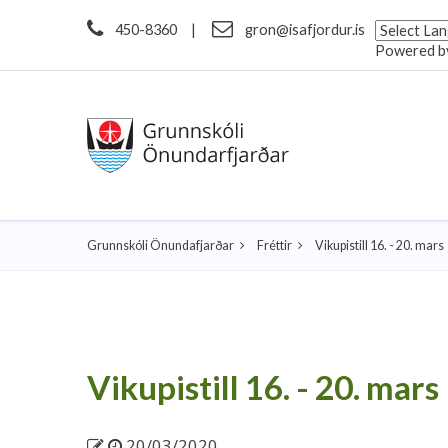
450-8360
|
gron@isafjordur.is
Powered b
Grunnskóli Önundafjarðar
Fréttir
Vikupistill 16. - 20. mars
Vikupistill 16. - 20. mars
20/03/2020