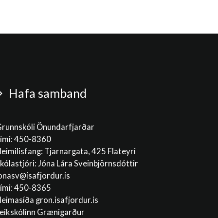
Hafa samband
runnskóli Önundarfjarðar
ími: 450-8360
eimilisfang: Tjarnargata, 425 Flateyri
kólastjóri: Jóna Lára Sveinbjörnsdóttir
onasv@isafjordur.is
ími: 450-8365
eimasíða gron.isafjordur.is
eikskólinn Grænigarður