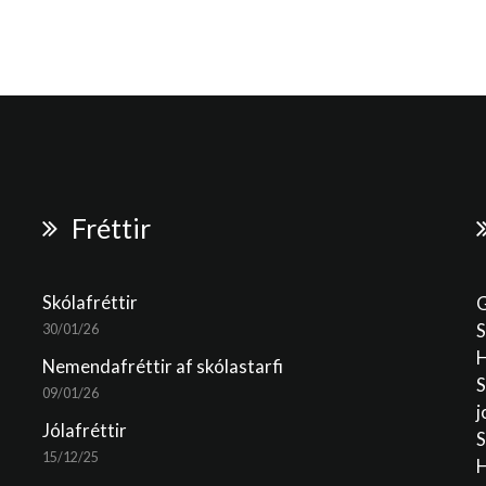
Fréttir
Skólafréttir
G
S
30/01/26
H
Nemendafréttir af skólastarfi
S
09/01/26
j
Jólafréttir
S
15/12/25
H