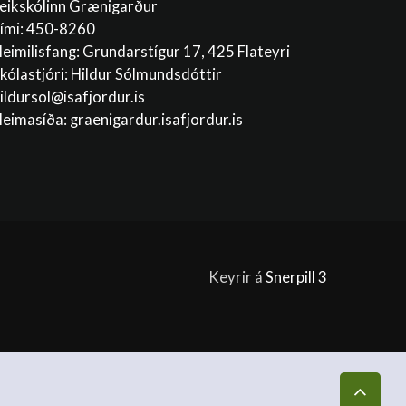
eikskólinn Grænigarður
ími: 450-8260
eimilisfang: Grundarstígur 17, 425 Flateyri
kólastjóri: Hildur Sólmundsdóttir
ildursol@isafjordur.is
eimasíða: graenigardur.isafjordur.is
Keyrir á
Snerpill 3