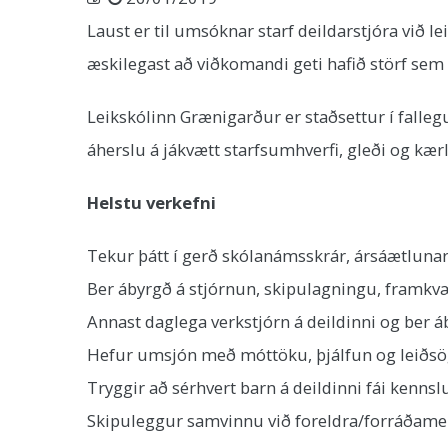
Laust er til umsóknar starf deildarstjóra við 
æskilegast að viðkomandi geti hafið störf sem 
Leikskólinn Grænigarður er staðsettur í fallegu
áherslu á jákvætt starfsumhverfi, gleði og kærle
Helstu verkefni
Tekur þátt í gerð skólanámsskrár, ársáætlunar
Ber ábyrgð á stjórnun, skipulagningu, framkvæ
Annast daglega verkstjórn á deildinni og ber 
Hefur umsjón með móttöku, þjálfun og leiðsö
Tryggir að sérhvert barn á deildinni fái kenn
Skipuleggur samvinnu við foreldra/forráðamenn