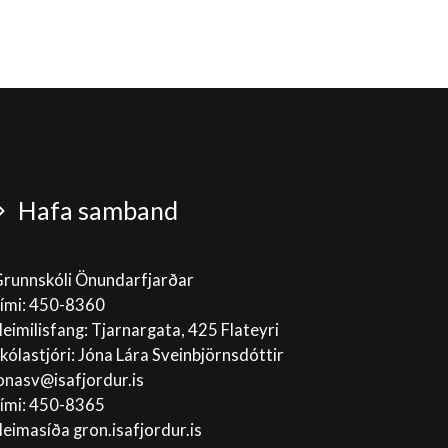
Hafa samband
runnskóli Önundarfjarðar
ími: 450-8360
eimilisfang: Tjarnargata, 425 Flateyri
kólastjóri: Jóna Lára Sveinbjörnsdóttir
onasv@isafjordur.is
ími: 450-8365
eimasíða gron.isafjordur.is