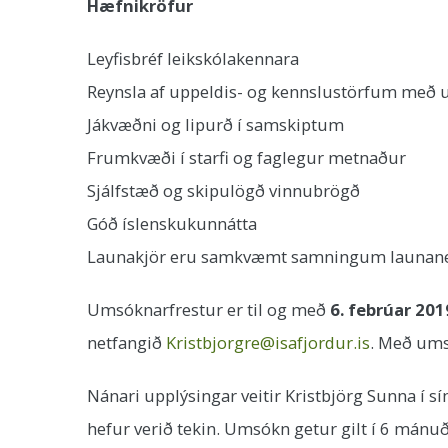
Hæfnikröfur
Leyfisbréf leikskólakennara
Reynsla af uppeldis- og kennslustörfum me
Jákvæðni og lipurð í samskiptum
Frumkvæði í starfi og faglegur metnaður
Sjálfstæð og skipulögð vinnubrögð
Góð íslenskukunnátta
Launakjör eru samkvæmt samningum launanefnd
Umsóknarfrestur er til og með
6. febrúar 201
netfangið
Kristbjorgre@isafjordur.is
. Með umsó
Nánari upplýsingar veitir Kristbjörg Sunna 
hefur verið tekin. Umsókn getur gilt í 6 mánuð