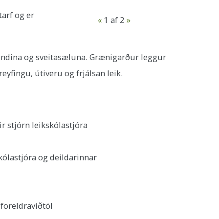
arf og er
«
1
af 2
»
ströndina og sveitasæluna. Grænigarður leggur
eyfingu, útiveru og frjálsan leik.
 stjórn leikskólastjóra
kólastjóra og deildarinnar
foreldraviðtöl