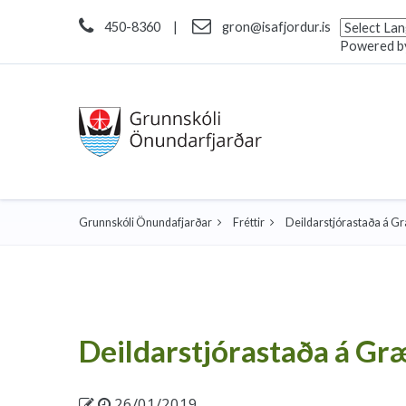
450-8360
|
gron@isafjordur.is
Powered b
Grunnskóli Önundafjarðar
Fréttir
Deildarstjórastaða á G
Deildarstjórastaða á Gr
26/01/2019