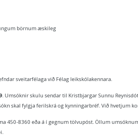
ð ungum börnum æskileg
ar sveitarfélaga við Félag leikskólakennara.
9
. Umsóknir skulu sendar til Kristbjargar Sunnu Reynisdót
kn skal fylgja ferilskrá og kynningarbréf. Við hvetjum kon
í síma 450-8360 eða á í gegnum tölvupóst. Öllum umsókn
i.