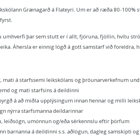
leikskólann Grænagarð á Flateyri. Um er að ræða 80-100% st
fyrst.
 umhverfi þar sem stutt er í allt, fjöruna, fjöllin, hvítu 
ika. Áhersla er einnig lögð á gott samstarf við foreldra, hr
, mati á starfssemi leikskólans og þróunarverkefnum undir
md og mati starfsins á deildinni
ábyrgð á að miðla upplýsingum innan hennar og milli leiks
gn nýrra starfsmanna deildarinnar
slu, leiðsögn, umönnun og/eða sérkennslu eftir þörfum
 barnanna á deildinni s.s. aðlögun, dagleg samskipti og 