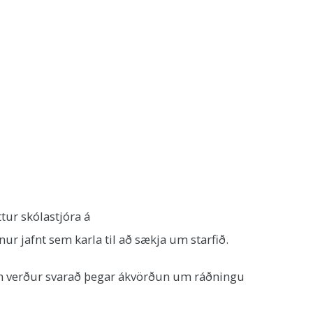
tur skólastjóra á
ur jafnt sem karla til að sækja um starfið.
um verður svarað þegar ákvörðun um ráðningu