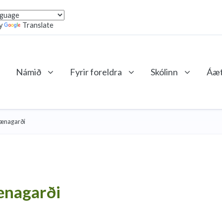
y
Translate
Námið
Fyrir foreldra
Skólinn
Áæt
rænagarði
ænagarði