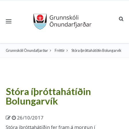
Toggle navigation
Grunnskóli Önundafjarðar
Fréttir
Stóra íþróttahátíðin Bolungarvík
Stóra íþróttahátíðin
Bolungarvík
26/10/2017
Stóra íþróttahátíðin fer fram á morgun í