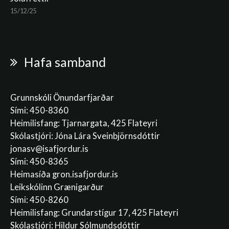
15/12/25
Hafa samband
Grunnskóli Önundarfjarðar
Sími: 450-8360
Heimilisfang: Tjarnargata, 425 Flateyri
Skólastjóri: Jóna Lára Sveinbjörnsdóttir
jonasv@isafjordur.is
Sími: 450-8365
Heimasíða gron.isafjordur.is
Leikskólinn Grænigarður
Sími: 450-8260
Heimilisfang: Grundarstígur 17, 425 Flateyri
Skólastjóri: Hildur Sólmundsdóttir