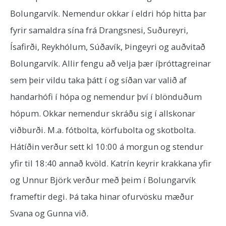
Bolungarvík. Nemendur okkar í eldri hóp hitta þar
fyrir samaldra sína frá Drangsnesi, Suðureyri,
Ísafirði, Reykhólum, Súðavík, Þingeyri og auðvitað
Bolungarvík. Allir fengu að velja þær íþróttagreinar
sem þeir vildu taka þátt í og síðan var valið af
handarhófi í hópa og nemendur því í blönduðum
hópum. Okkar nemendur skráðu sig í allskonar
viðburði. M.a. fótbolta, körfubolta og skotbolta.
Hátíðin verður sett kl 10:00 á morgun og stendur
yfir til 18:40 annað kvöld. Katrín keyrir krakkana yfir
og Unnur Björk verður með þeim í Bolungarvík
frameftir degi. Þá taka hinar ofurvösku mæður
Svana og Gunna við.