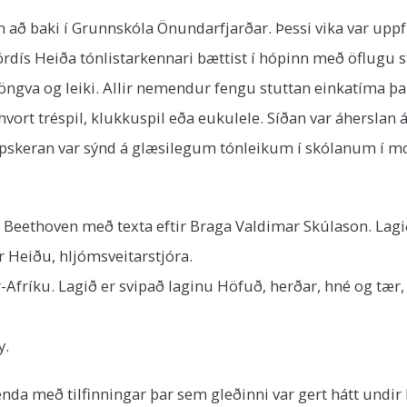
að baki í Grunnskóla Önundarfjarðar. Þessi vika var uppful
órdís Heiða tónlistarkennari bættist í hópinn með öflugu st
va og leiki. Allir nemendur fengu stuttan einkatíma þ
ort tréspil, klukkuspil eða eukulele. Síðan var áherslan 
skeran var sýnd á glæsilegum tónleikum í skólanum í morgu
 Beethoven með texta eftir Braga Valdimar Skúlason. Lagið 
r Heiðu, hljómsveitarstjóra.
-Afríku. Lagið er svipað laginu Höfuð, herðar, hné og tær,
y.
nda með tilfinningar þar sem gleðinni var gert hátt undi