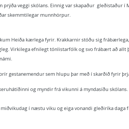
m prýða veggi skólans. Einnig var skapaður gleðistaður í 
gerðar skemmtilegar munnhörpur.
m Heiða kærlega fyrir. Krakkarnir stóðu sig frábærlega, b
g. Virkilega efnilegt tónlistarfólk og svo frábært að allt
rnámi.
þrír gestanemendur sem hlupu þar með í skarðið fyrir þrj
eruhátíðinni og myndir frá vikunni á myndasíðu skólans.
á miðvikudag í næstu viku og eiga vonandi gleðiríka daga