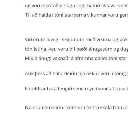
og voru skrifaðar sögur og máluð listaverk se
Til að halda í tónlistarþema vikunnar voru 
Við erum alveg í skýjunum með vikuna og þökku
tónlistina. Þau voru öll bæði áhugasöm og dugle
Mikill áhugi vaknaði á áframhaldandi tónlista
Auk þess að hafa Heiðu hjá okkur voru einnig 
Foreldrar hafa fengið send myndbönd af uppsk
Nú eru nemendur komnir í frí frá skóla fram 