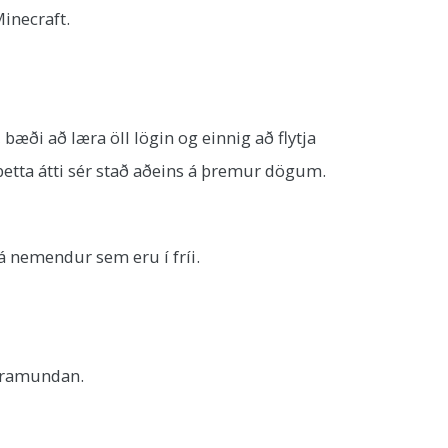
Minecraft.
æði að læra öll lögin og einnig að flytja
 þetta átti sér stað aðeins á þremur dögum.
á nemendur sem eru í fríi.
 framundan.