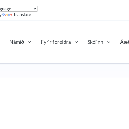
y
Translate
Námið
Fyrir foreldra
Skólinn
Áæt