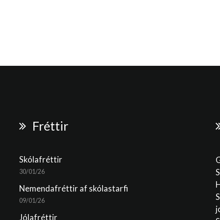
Fréttir
Skólafréttir
G
S
30/01/26
H
Nemendafréttir af skólastarfi
S
09/01/26
j
Jólafréttir