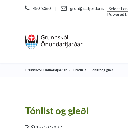
450-8360
|
gron@isafjordur.is
Powered b
Grunnskóli Önundafjarðar
Fréttir
Tónlist og gleði
Tónlist og gleði
13/10/2022