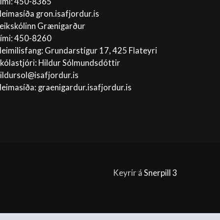
ími: 450-8365
eimasíða gron.isafjordur.is
eikskólinn Grænigarður
ími: 450-8260
eimilisfang: Grundarstígur 17, 425 Flateyri
kólastjóri: Hildur Sólmundsdóttir
ildursol@isafjordur.is
eimasíða: graenigardur.isafjordur.is
Keyrir á
Snerpill 3