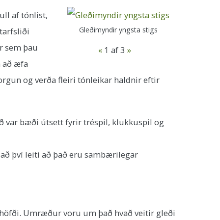
l af tónlist,
Gleðimyndir yngsta stigs
arfsliði
ar sem þau
«
1
af 3
»
á að æfa
n og verða fleiri tónleikar haldnir eftir
var bæði útsett fyrir tréspil, klukkuspil og
 að því leiti að það eru sambærilegar
r höfði. Umræður voru um það hvað veitir gleði