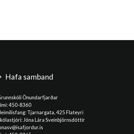
Hafa samband
runnskóli Önundarfjarðar
ími: 450-8360
eimilisfang: Tjarnargata, 425 Flateyri
kólastjóri: Jóna Lára Sveinbjörnsdóttir
onasv@isafjordur.is