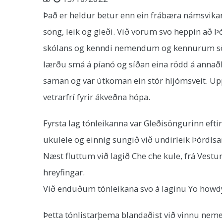
Það er heldur betur enn ein frábæra námsvikan 
söng, leik og gleði. Við vorum svo heppin að Þ
skólans og kenndi nemendum og kennurum söng
lærðu smá á píanó og síðan eina rödd á annaðhv
saman og var útkoman ein stór hljómsveit. Upp
vetrarfrí fyrir ákveðna hópa.
Fyrsta lag tónleikanna var Gleðisöngurinn eftir
ukulele og einnig sungið við undirleik Þórdísa
Næst fluttum við lagið Che che kule, frá Vestur
hreyfingar.
Við enduðum tónleikana svo á laginu Yo howd
Þetta tónlistarþema blandaðist við vinnu neme